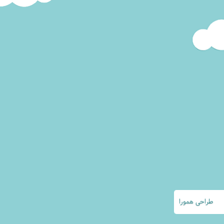
طراحی
همورا