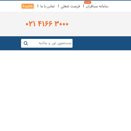
سامانه مسافران
فرصت شغلی
تماس با ما
English
021 4166 3000