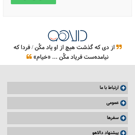
10 جاذبه برتر یزد
از دی که گذشت هیچ از او یاد مکُن / فردا که
نیامده‌ست فریاد مکُن ... «خیام»
ارتباط با ما
درباره شهر یزد
عمومی
سفرها
پیشنهاد دالاهو