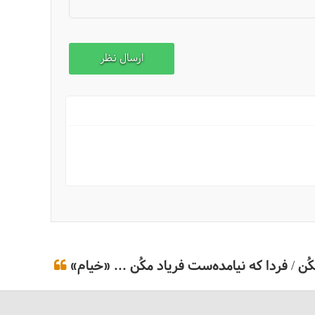
ن / فردا که نیامده‌ست فریاد مکُن ... «خیام»