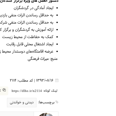
دستور العمل های ویژه برگزار کنندگان
ایجاد آمادگی در گردشگران
به حداقل رساندن اثرات منفی بازدی
به حداقل رساندن اثرات منفی شرکت
ارائه آموزش به گردشگران و برگزار ک
کمک به حفاظت از محیط زیست
ایجاد اشتغال محلی قابل رقابت
عرضه اقامتگاه‌های دوستدار محیط
منبع: میراث فرهنگی
1393/08/16
|
کد مطلب:
2114
لینک کوتاه:
کپ
https://dlho.ir/n2114
برچسب‌ها:
دیدنی و خواندنی