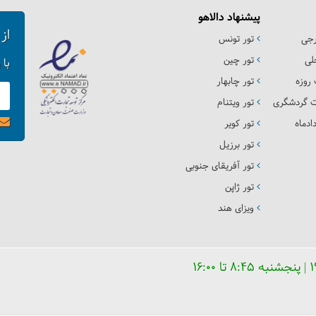
پیشنهاد دالاهو
از
رجی
تور تونس
لی
تور چین
با 
روزه
تور چابهار
ت گردشگری
تور ویتنام
ادماه
تور کویر
تور برزیل
تور آفریقای جنوبی
تور ژاپن
ویزای هند