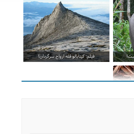
ست!
فیلم: کینابالو قله ارواح سرگردان!
د!