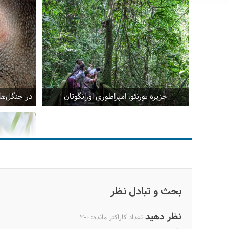
جزیره بورنئو، امپراطوری اورانگوتان
در جنگل‌ها
بحث و تبادل نظر
نظر دهید
تعداد کاراکتر مانده:
300
اسلولور