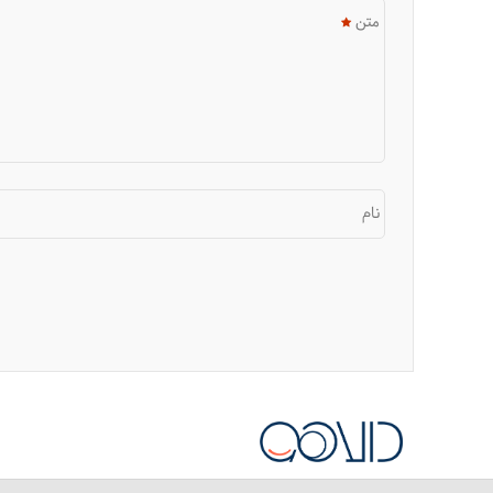
متن
نام