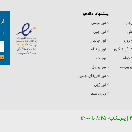
پیشنهاد دالاهو
از
رجی
تور تونس
لی
تور چین
با 
روزه
تور چابهار
ت گردشگری
تور ویتنام
ادماه
تور کویر
یورماه
تور برزیل
تور آفریقای جنوبی
تور ژاپن
ویزای هند