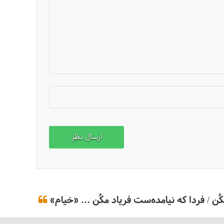
ن / فردا که نیامده‌ست فریاد مکُن ... «خیام»