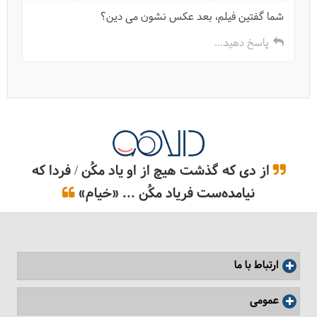
شما گفتین فیلم، بعد عکس نشون می دین؟
پاسخ دهید...
از دی که گذشت هیچ از او یاد مکُن / فردا که
نیامده‌ست فریاد مکُن ... «خیام»
ارتباط با ما
عمومی