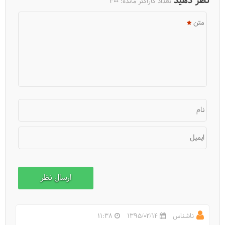
نظر دهید
تعداد کاراکتر مانده:
300
متن
نام
ایمیل
ناشناس
1395/02/14
11:38