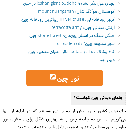
بودای غول‌پیکر لشان/ leshan giant buddha در چین
کوهستان هوآنگ شان/ mount huangshan
کروز رودخانه لی/ li river cruise زیباترین رودخانه چین
ارتش سفالی چین/ terracotta army
جنگل سنگ در استان یون‌نان/ stone forest چین
شهر ممنوعه چین/ forbidden city
کاخ پوتالا/ potala palace، مقر رهبران مذهبی چین
دیوار چین
تور چین
جاهای دیدنی چین کجاست؟
جاذبه‌های کشور چین بیش از ده موردی هستند که در ادامه از آنها
می‌گوییم؛ اما این ده جاذبه چین را به بهترین شکل برای مسافران تور
خارجی چین معنا می‌کنند و به همین دلیل باید بیننده آنها باشید: