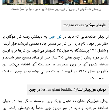
برج‌های شانگهای در چین از زیباترین سازه‌های مدرن دنیا و آسیا هستند
غارهای موگای/ mogao caves
از دیگر جاذبه‌هایی که باید در
تور چین
به دیدنش رفت غار موگای یا
«غار هزار بودا» نام دارد. این غار در مسیر جاده قدیمی ابریشم قرار گرفته
و شامل 492 پرستشگاه به طول ۲۵ کیلومتر می‌شود. این غارها برای اولین
بار در دوره پیش از چین یعنی ۳۶۶ سال پس از میلاد مسیح حفر شدند و
ساخته شدن آنها بر روی صخره‌ها به جذابیت آنها اضافه می‌کند. این
مکان در سال 1987 در فهرست میراث جهانی یونسکو در چین به ثبت
رسیده است.
بودای غول‌پیکر لشان/ leshan giant buddha در چین
بودای غول‌پیکر لشان به عنوان بزرگ‌ترین مجسمه سنگی بودا در جهان
شناخته می‌شود و باید در تور نوروز چین حتماً به دیدنش رفت. این