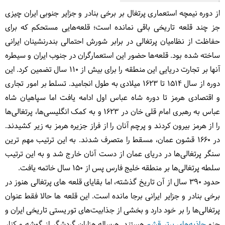
از دوره نیمچه استعماری پرتغال بر برخی بنادر و جزایر جنوبی ایران چیزی
جز چند قلعه تاریخی باقی نمانده است؛ قلعه‌هایی مستحکم که برای
حفاظت از نظامیان پرتغالی در برابر شورش احتمالی بندرنشینان ایرانی
ساخته شده بود. قلعه‌ها حضور این استعمارگران در جنوب ایران و سیطره
آنها بر تجارت دریایی این منطقه را برای بیش از ۱۱۰ سال تضمین کرد. این
دوره از سال ۱۵۱۴ تا ۱۶۲۳ میلادی به طول انجامید. تسلط بر امور تجاری
و اقتصادی هرمز تا دوره شاه عباس اول ادامه یافت اما سپاهیان شاه
عباس به رهبری امام قلی خان در ۱۶۲۳ و به کمک انگلیسی‌ها، پرتغالی‌ها
را از هرمز بیرون کردند و پرچم آنان را از فراز جزیره هرمز به زیر کشیدند.
در ۱۶۶۰ قشون عمان، مسقط را متصرف شدند. به این ترتیب مهم ترین
سنگر پرتغالی‌ها در دریای عمان از دست آنان خارج شد و به این ترتیب
سلطه پرتغالی‌ها بر منطقه خلیج فارس پس از ۱۵۰ سال خاتمه یافت.
حدود ۳90 سال از آن تاریخ گذشته، اما بقایای قلعه های پرتغالی هنوز در
برخی بنادر و جزایر ایرانی برجا مانده است. این قلعه ها حالا فقط عنوان
پرتغالی‌ها را بر خود دارد و بخشی از جذابیت‌های توریستی تاریخی ایران و
جزو
جاذبه‌های برتر قشم
هستند. هرساله هزاران گردشگر از گوشه و کنار