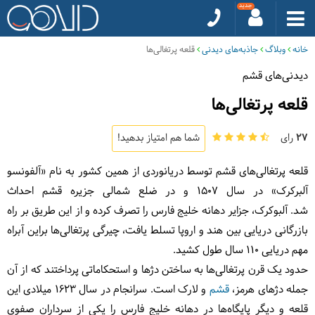
خانه
وبلاگ
جاذبه‌های دیدنی
قلعه پرتغالی‌ها
دیدنی‌های قشم
قلعه پرتغالی‌ها
27
رای
شما هم امتیاز بدهید!
قلعه پرتغالی‌های قشم توسط دریانوردی از همین کشور به نام «آلفونسو
آلبرکرک» در سال 1507 و در ضلع شمالی جزیره قشم احداث
شد. آلبوکرک، جزایر دهانه خلیج فارس را تصرف کرده و از این طریق بر راه
بازرگانی دریایی بین هند و اروپا تسلط یافت، چیرگی پرتغالی‌ها براین آبراه
مهم دریایی 110 سال طول کشید.
حدود یک قرن پرتغالی‌ها به ساختن دژها و استحکاماتی پرداختند که از آن
جمله دژهای هرمز،
قشم
و لارک است. سرانجام در سال 1623 میلادی این
قلعه و دیگر پایگاه‌ها در دهانه خلیج فارس را یکی از سرداران صفوی