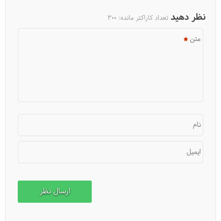
نظر دهید
تعداد کاراکتر مانده:
300
متن
کوه نمکدان و غار نمکی قشم
نام
ایمیل
غار خربس قشم (xorbas)، یادگار دوران ماد