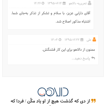
تحریریه دالاهو
1395/06/14
14:26
آقای دارابی عزیز، با سلام و تشکر از تذکر به‌جای شما.
اشتباه مذکور اصلاح شد.
علی
1395/02/22
13:04
ممنون از دالاهو برای این کار قشنگش.
پاسخ دهید...
از دی که گذشت هیچ از او یاد مکُن / فردا که