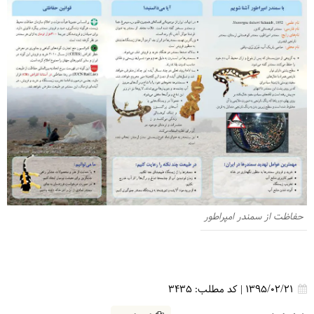
حفاظت از سمندر امپراطور
1395/02/21
|
کد مطلب:
3435