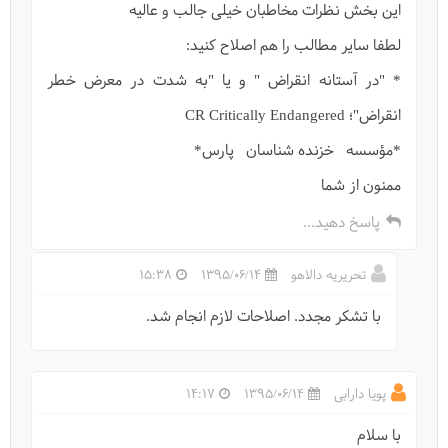
این بخش نظرات مخاطبان خیلی جالب و عالیه
لطفا سایر مطالب را هم اصلاح کنید:
* "در آستانه انقراض " و یا "به شدت در معرض خطر
انقراض"؛ CR Critically Endangered
*مؤسسه خزنده شناسان پارس*
ممنون از شما
پاسخ دهید...
تحریریه دالاهو
1395/06/14
15:38
با تشکر مجدد. اصلاحات لازم انجام شد.
پویا دارابی
1395/06/14
14:17
با سلام