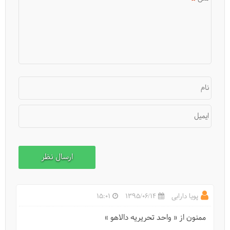
نام
ایمیل
پویا دارابی
1395/06/14
15:01
ممنون از « واحد تحریریه دالاهو »