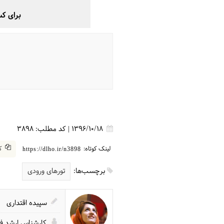
برای کسب
1396/10/18
|
کد مطلب:
3898
لینک کوتاه:
کپ
https://dlho.ir/n3898
برچسب‌ها:
تورهای ورودی
سپیده اقتداری
کارشناس ارشد فلس