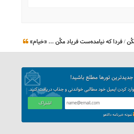
ن / فردا که نیامده‌ست فریاد مکُن ... «خیام»
 جدیدترین تورها مطلع باشید!
وارد کردن ایمیل خود مطالبی خواندنی و جذاب دریافت کنید.
اشتراک
نمونه خبرنامه دالاهو