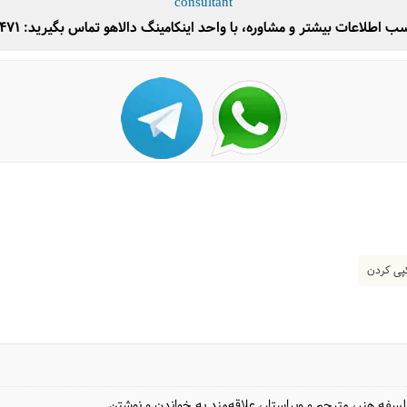
consultant
 اطلاعات بیشتر و مشاوره، با واحد اینکامینگ دالاهو تماس بگیرید: 66468471
ی کردن
فه هنر، مترجم و ویراستار، علاقه‌مند به خواندن و نوشتن.