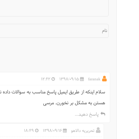
نام
12:42
1398/09/15
faranak
سلام اینکه از طریق ایمیل پاسخ مناسب به سوالات داده ن
هستن به مشکل بر نخورن. مرسی
پاسخ دهید...
تحریریه دالاهو
1398/09/16
18:49