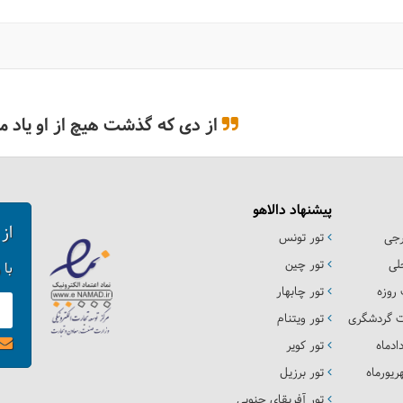
از دی که گذشت هیچ از او یاد مکُ
پیشنهاد دالاهو
از
رجی
تور تونس
لی
تور چین
با 
روزه
تور چابهار
ت گردشگری
تور ویتنام
ادماه
تور کویر
یورماه
تور برزیل
تور آفریقای جنوبی