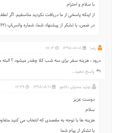
با سلام و احترام
از اینکه پاسخی از ما دریافت نکردید متاسفیم. اگر لطف
در ضمن، با تشکر از پیشنهاد شما، شماره واتس‌اپ (00989033264362) و تلگرام به این صفحه اضافه شد.
رضا
1398/08/08
17:14
درود ، هزینه سفر برای سه شب کلا چقدر میشود ؟ البته
پاسخ دهید...
تولید محتوای دالاهو
1398/08/11
12:49
دوست عزیز
سلام
هزینه ها با توجه به مقصدی که انتخاب می کنید متف
با تشکر از پیام شما