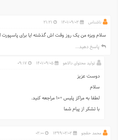
ناشناس
1401/09/03
21:21
سلام ویزه من یک روز وقت اش گذشته ایا برای پاسپورت ا
پاسخ دهید...
تولید محتوای دالاهو
1401/09/05
09:17
دوست عزیز
سلام
لطفا به مراکز پلیس +10 مراجعه کنید.
با تشکر از پیام شما
محمد حقجو
1399/02/02
02:00