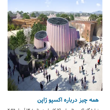
تکنولوژی سفر
(31)
اقامت‌گاه‌ها
(74)
شکم‌گردی
(64)
صنایع دستی
(12)
مجله دالاهو
(217)
مسافرنیوز
(55)
حیات وحش
(30)
تورهای ورودی
(37)
ویزا
(81)
استانبول
(193)
همه چیز درباره اکسپو ژاپن