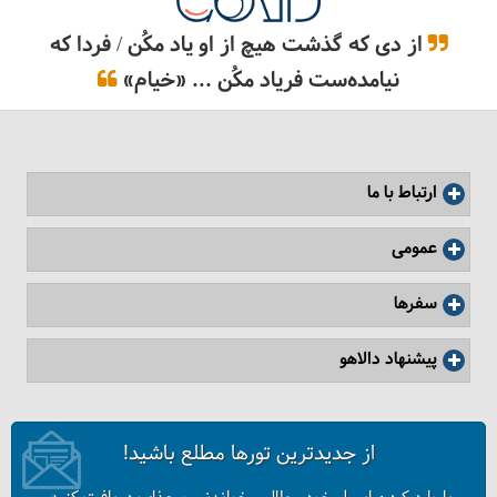
از دی که گذشت هیچ از او یاد مکُن / فردا که
نیامده‌ست فریاد مکُن ... «خیام»
ارتباط با ما
عمومی
سفرها
پیشنهاد دالاهو
از جدیدترین تورها مطلع باشید!