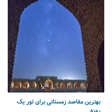
تکنولوژی سفر
(31)
اقامت‌گاه‌ها
(74)
شکم‌گردی
(64)
صنایع دستی
(12)
مجله دالاهو
(217)
مسافرنیوز
(55)
حیات وحش
(30)
تورهای ورودی
(37)
ویزا
(81)
استانبول
(193)
بهترین مقاصد زمستانی برای تور یک
روزه