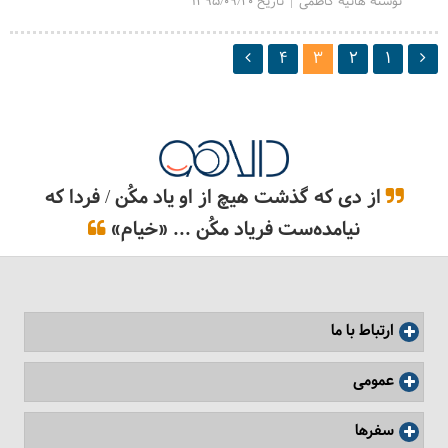
نوشته هانیه کاظمی | تاریخ 1395/09/20
4
3
2
1
از دی که گذشت هیچ از او یاد مکُن / فردا که
نیامده‌ست فریاد مکُن ... «خیام»
ارتباط با ما
عمومی
سفرها