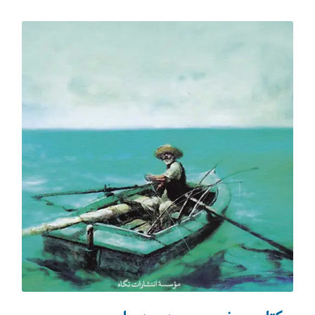
تکنولوژی سفر
(31)
اقامت‌گاه‌ها
(74)
شکم‌گردی
(64)
صنایع دستی
(12)
مجله دالاهو
(217)
مسافرنیوز
(55)
حیات وحش
(30)
تورهای ورودی
(37)
ویزا
(81)
استانبول
(193)