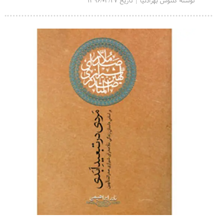
نوشته گلنوش بهزادنیا | تاریخ 1396/03/27