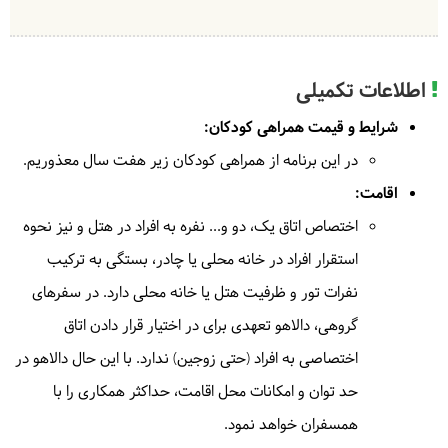
ییلاق اسبه ریسه می‌رویم و از گشت و تماشای مناظر
3
زیبای منطقه لذت خواهیم برد. ظهر به شالما برمی‌گردیم و
بعد از صرف ناهار با خاطراتی شیرین به طرف تهران
در
خانه محلی
| به عهده
دالاهو
حرکت می‌کنیم. حداکثر تا ساعت 24 تهران خواهیم بود.
اطلاعات تکمیلی
در
رستوران
| به عهده
گردشگر
حدود 1 ساعت پیاده‌روی در شیب ملایم
شرایط و قیمت همراهی کودکان:
در این برنامه از همراهی کودکان زیر هفت سال معذوریم.
صبحانه در خانه محلی توسط دالاهو
ناهار در رستوران توسط
گردشگر
اقامت:
اختصاص اتاق یک، دو و... نفره به افراد در هتل و نیز نحوه
استقرار افراد در خانه محلی یا چادر، بستگی به ترکیب
نفرات تور و ظرفیت هتل یا خانه محلی دارد. در سفرهای
گروهی، دالاهو تعهدی برای در اختیار قرار دادن اتاق
اختصاصی به افراد (حتی زوجین) ندارد. با این حال دالاهو در
حد توان و امکانات محل اقامت، حداکثر همکاری را با
همسفران خواهد نمود.