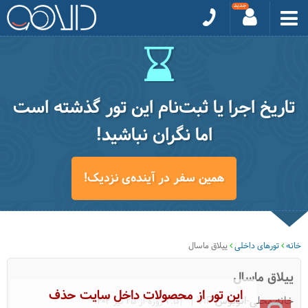
تاریخ اجرا یا ثبت‌نام این تور گذشته است
اما نگران نباشید!
همین سفر در آینده‌ی نزدیک!
خانه
تورهای داخلی
ییلاق ماسال
ییلاق ماسال
این تور از محصولات داخل سایت حذف
خانه محلی-اتوبوس VIP
|2.5 روزه از 25 تیر 1404