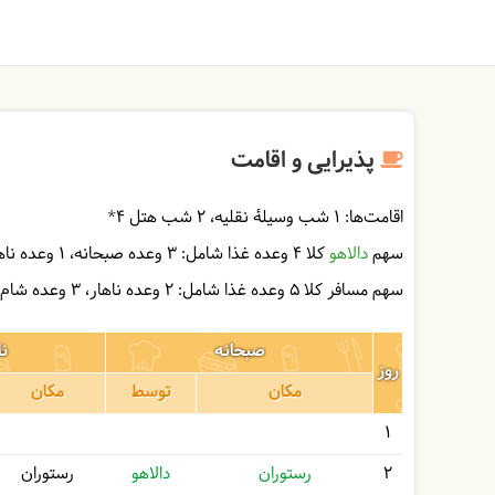
پذیرایی و اقامت
اقامت‌ها:
1 شب وسیلۀ نقلیه
2 شب هتل ۴*
سهم
دالاهو
کلا 4 وعده غذا شامل:
3 وعده صبحانه
1 وعده ناهار
سهم مسافر کلا 5 وعده غذا شامل:
2 وعده ناهار
3 وعده شام
صبحانه
نا
روز
مکان
توسط
مکان
1
2
رستوران
دالاهو
رستوران