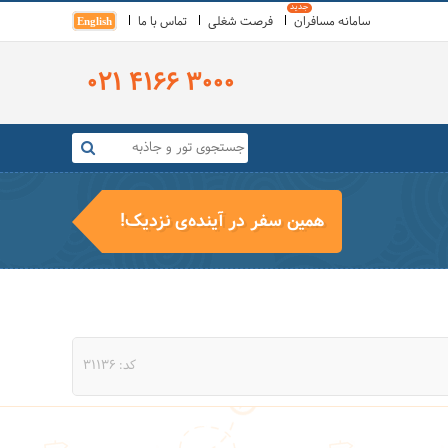
سامانه مسافران
فرصت شغلی
تماس با ما
English
021 4166 3000
همین سفر در آینده‌ی نزدیک!
کد: 31136