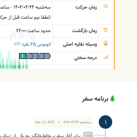
زمان حرکت
سه‌شنبه
1404/04/24
- ساع
(لطفا نیم ساعت قبل از حر
زمان بازگشت
حدود ساعت
24:00
وسیله نقلیه اصلی
اتوبوس ۲۵ نفره VIP
درجه سختی
برنامه سفر
1
سه‌شنبه
1404/04/24
|
July 15, 2025
برای آغاز سفری خاطره‌انگیز به یکی از زیباتر