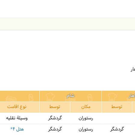
هار
شام
توسط
مکان
توسط
نوع اقامت
رستوران
گردشگر
وسیلۀ نقلیه
گردشگر
رستوران
گردشگر
هتل ۴*