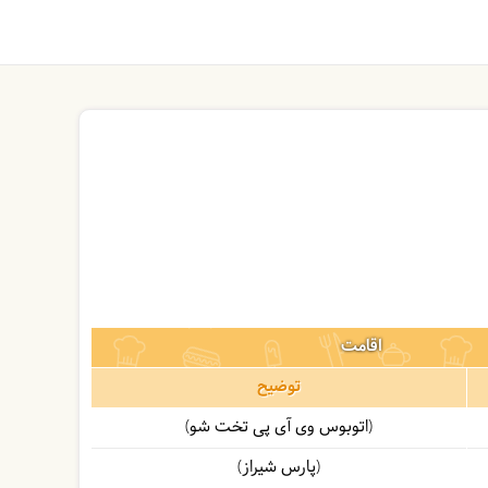
اقامت
توضیح
(اتوبوس وی آی پی تخت شو)
(پارس شیراز)