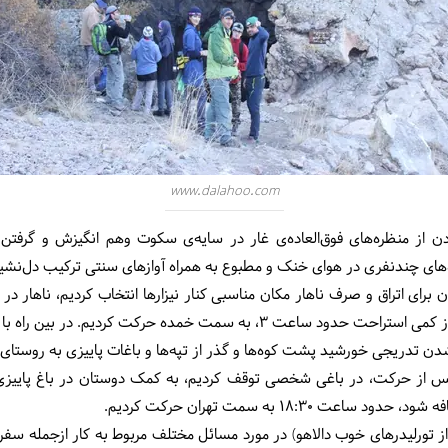
www.dalahoo.com
ن از منظره‌های فوق‌العاده‌ی غار در سایه‌ی سکوت وهم انگیزش و گ
های چندنفری در هوای خنک و مطبوع به همراه آوازهای سنتی ترکیب دل‌نشینی 
 برای اتراق و صرف ناهار مکان مناسبی کنار نیزارها انتخاب کردیم، ناهار در 
هوای خنک پاییزی دل‌چسب بود. بعد از کمی استراحت حدود ساعت 3، به سمت خ
 شدن تدریجی خورشید پشت کوه‌ها و گذر از تپه‌ها و باغات پاییزی به روستا
 پس از حرکت، در باغی شخصی توقف کردیم، به کمک دوستان در باغ پاییزی 
18:30 به سمت تهران حرکت کردیم.
از تورلیدرهای خوب دالاهو) در مورد مسائل مختلف مربوط به کار ازجمله سفر