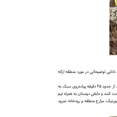
انایی توضیحاتی در مورد منطقه ارائه
سپس از کنار درختان زالزالک‌های وحشی و زرشک عبور کردیم، به‌آرامی کنار گله‌های گوسفندان قدم برداشتیم تا بعد از حدود ۴۵ دقیقه پیاده‌روی سبک به
حت کنند و مابقی دوستان به همراه تیم
رنیک، مزارع منطقه و رودخانه نمرود