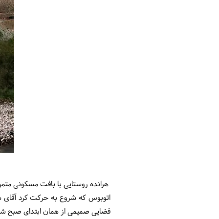
هرانده روستایی با بافت مسکونی متمرکز در ۱۲۰ کیلومتری شرق تهران و ۱۲ کیلومتری جنوب غربی فیروزکوه به روی شیب دامنه 
اتوبوس که شروع به حرکت کرد آقای شا
فضایی صمیمی از همان ابتدای صبح شن