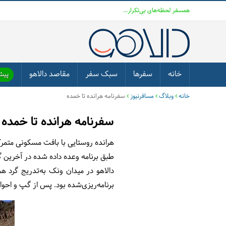
همسفر لحظه‌های بی‌تکرار...
خانه
سفرها
سبک سفر
مقاصد دالاهو
پیشن
خانه
وبلاگ
مسافرنیوز
سفرنامه هرانده تا خمده
سفرنامه هرانده تا خمده
هرانده روستایی با بافت مسکونی متمرکز در ۱۲۰ کیلومتری شرق تهران و ۱۲ کیلومتری جنوب غربی فیروزکوه به روی شیب دامنه کو
طبق برنامه وعده داده شده در آخرین گ
دالاهو در میدان ونک به‌تدریج گرد ه
برنامه‌ریزی‌شده بود. پس از گپ و احو