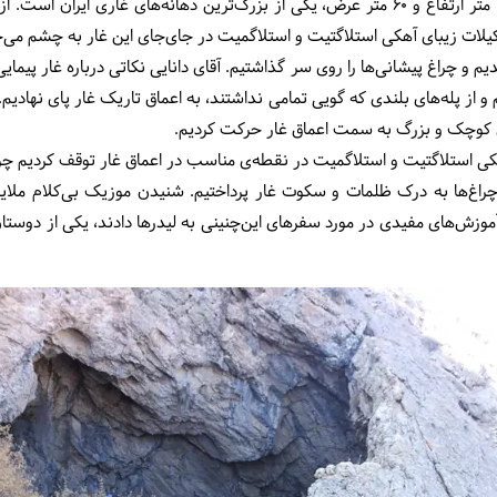
باستانی به‌حساب می‌آید با بیش از 18 متر ارتفاع و 60 متر عرض، یکی از بزرگ‌ترین دهانه‌ه
شکیلات زیبای آهکی استلاگتیت و استلاگمیت در جای‌جای این غار به چشم می‌خ
یم و چراغ پیشانی‌ها را روی سر گذاشتیم. آقای دانایی نکاتی درباره غار پیمای
 و از پله‌های بلندی که گویی تمامی نداشتند، به اعماق تاریک غار پای نهاد
ی کوچک و بزرگ به سمت اعماق غار حرکت کردیم.
ی استلاگتیت و استلاگمیت در نقطه‌ی مناسب در اعماق غار توقف کردیم چراکه 
 چراغ‌ها به درک ظلمات و سکوت غار پرداختیم. شنیدن موزیک بی‌کلام مل
موزش‌های مفیدی در مورد سفرهای این‌چنینی به لیدرها دادند، یکی از دوستا