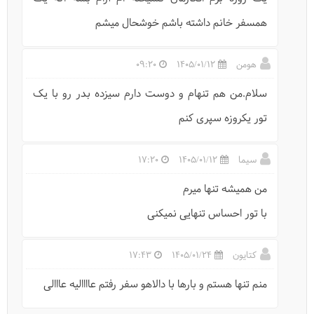
همسفر خانم داشته باشم خوشحال میشم
هومن
1405/01/12
09:20
سلام.من هم تنهام و دوست دارم سیزده بدر رو با یک
تور یکروزه سپری کنم
سیما
1405/01/12
17:20
من همیشه تنها میرم
با تور احساس تنهایی نمیکنی
کتایون
1405/01/24
17:43
منم تنها هستم و بارها با دالاهو سفر رفتم عاااالیه عااالی