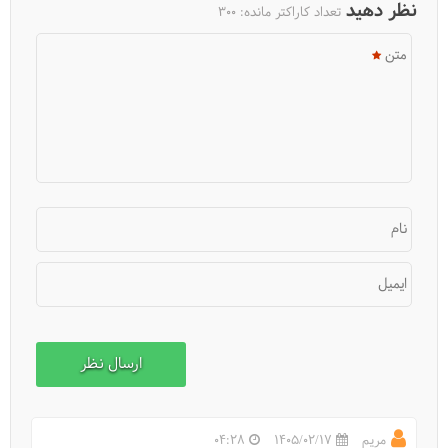
نظر دهید
تعداد کاراکتر مانده:
300
متن
نام
ایمیل
مریم
1405/02/17
04:28