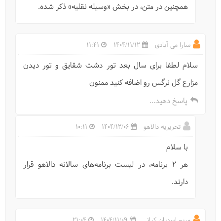
همچنین در متن، در بخش «وسیله نقلیه» ذکر شده.
سارا می آبادی
1404/11/12
11:41
سلام لطفا برای سال بعد تور دشت شقایق و تور دیدن
مزارع گل نرگس رو اضافه کنید ممنون
پاسخ دهید...
تحریریه دالاهو
1404/12/06
10:11
با سلام
هر ۲ برنامه، در لیست برنامه‌های سالانه دالاهو قرار
دارند.
مريم اسدیان کیانی
1404/11/09
21:04