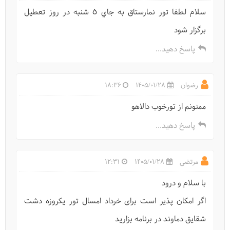
سلام لطفا تور نمارستاق به جاي ٥ شنبه در روز تعطيل
برگزار شود
پاسخ دهید...
رضوان
1405/01/28
18:36
ممنونم از تورخوب دالاهو
پاسخ دهید...
مرتضی
1405/01/28
12:31
با سلام و درود
اگر امکان پذیر است برای خرداد امسال تور یکروزه دشت
شقایق دماوند در برنامه بزارید