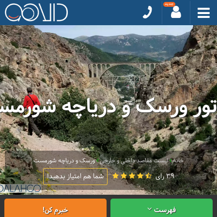
تور ورسک و دریاچه شورم
خانه
لیست مقاصد داخلی و خارجی
ورسک و دریاچه شورمست
39 رای
شما هم امتیاز بدهید!
فهرست
خبرم کن!