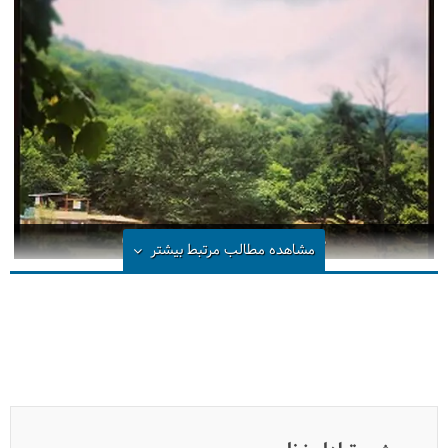
درباره دریاچه شورمست (مازندران)
مشاهده مطالب مرتبط
بیشتر