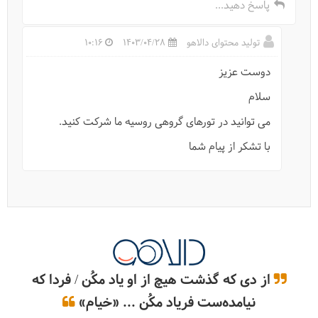
پاسخ دهید...
سفرنامه روسیه (مسکو+سنت پترزبورگ)
تولید محتوای دالاهو
1403/04/28
10:16
دوست عزیز
سلام
می توانید در تورهای گروهی روسیه ما شرکت کنید.
با تشکر از پیام شما
آن‌چه باید از سفر 10 روزه روسیه بدانیم
از دی که گذشت هیچ از او یاد مکُن / فردا که
نیامده‌ست فریاد مکُن ... «خیام»