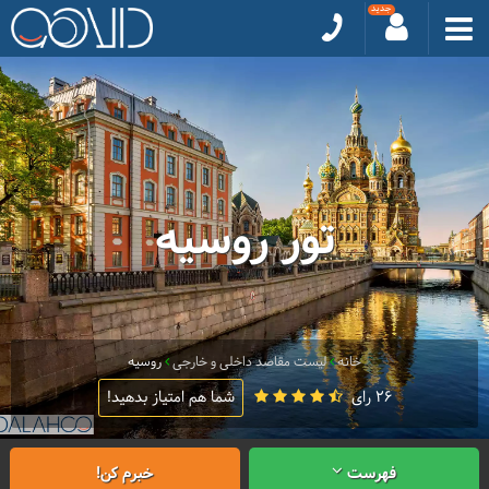
تور روسیه
خانه
لیست مقاصد داخلی و خارجی
روسیه
26 رای
شما هم امتیاز بدهید!
فهرست
خبرم کن!