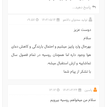
پاسخ دهید...
تولید محتوای دالاهو
1403/05/14
09:57
دوست عزیز
5 وسیله ضروری برای سفر به روسیه
سلام
بهرحال وارد پاییز میشیم و احتمال بارندگی و کاهش دمای
هوا وجود داره اما همچنان روسیه در تمام فصول سال
تماشاییه و ازش استقبال میشه.
با تشکر از پیام شما
یاسین
1403/03/23
13:12
سلام من میخواهم روسیه بیرویم