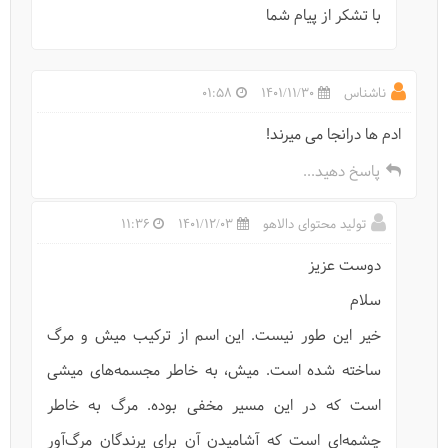
با تشکر از پیام شما
ناشناس
1401/11/30
01:58
ادم ها درانجا می میرند!
پاسخ دهید...
تولید محتوای دالاهو
1401/12/03
11:36
دوست عزیز
سلام
خیر این طور نیست. این اسم از ترکیب میش و مرگ
ساخته شده است. میش، به خاطر مجسمه‌های میشی
است که در این مسیر مخفی بوده. مرگ به خاطر
چشمه‌ای است که آشامیدن آن برای پرندگان مرگ‌آور