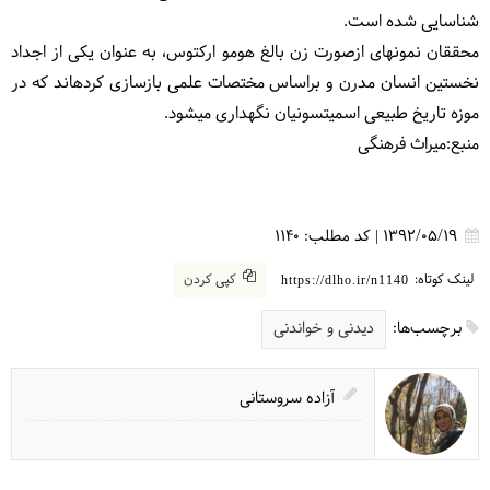
شناسایی شده است.
محققان نمونه‎ای ازصورت زن بالغ هومو ارکتوس، به عنوان یکی از اجداد
نخستین انسان مدرن و براساس مختصات علمی بازسازی کرده‎اند که در
موزه تاریخ طبیعی اسمیتسونیان نگهداری می‎شود.
منبع:میراث فرهنگی
1392/05/19
|
کد مطلب:
1140
لینک کوتاه:
کپی کردن
https://dlho.ir/n1140
برچسب‌ها:
دیدنی و خواندنی
آزاده سروستانی