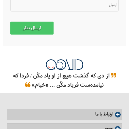
ایمیل
از دی که گذشت هیچ از او یاد مکُن / فردا که
نیامده‌ست فریاد مکُن ... «خیام»
ارتباط با ما
عمومی