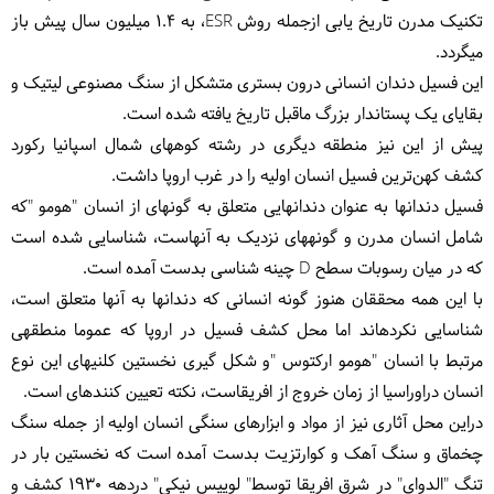
تکنیک مدرن تاریخ یابی ازجمله روش ESR، به 1.4 میلیون سال پیش باز
می‎گردد.
این فسیل دندان انسانی درون بستری متشکل از سنگ مصنوعی لیتیک و
بقایای یک پستاندار بزرگ ماقبل تاریخ یافته شده است.
پیش از این نیز منطقه دیگری در رشته کوه‎های شمال اسپانیا رکورد
کشف کهن‌ترین فسیل انسان اولیه را در غرب اروپا داشت.
فسیل دندان‎ها به عنوان دندان‎هایی متعلق به گونه‎ای از انسان "هومو "که
شامل انسان مدرن و گونه‎های نزدیک به آن‎هاست، شناسایی شده است
که در میان رسوبات سطح D چینه شناسی بدست آمده است.
با این همه محققان هنوز گونه انسانی که دندان‎ها به آن‎ها متعلق است،
شناسایی نکرده‎اند اما محل کشف فسیل در اروپا که عموما منطقه‎ی
مرتبط با انسان "هومو ارکتوس "و شکل گیری نخستین کلنی‎های این نوع
انسان دراوراسیا از زمان خروج از افریقاست، نکته تعیین کننده‎ای است.
دراین محل آثاری نیز از مواد و ابزارهای سنگی انسان اولیه از جمله سنگ
چخماق و سنگ آهک و کوارتزیت بدست آمده است که نخستین بار در
تنگ "الدوای" در شرق افریقا توسط" لوییس نیکی" دردهه 1930 کشف و