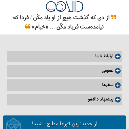
از دی که گذشت هیچ از او یاد مکُن / فردا که
نیامده‌ست فریاد مکُن ... «خیام»
ارتباط با ما
عمومی
سفرها
پیشنهاد دالاهو
از جدیدترین تورها مطلع باشید!