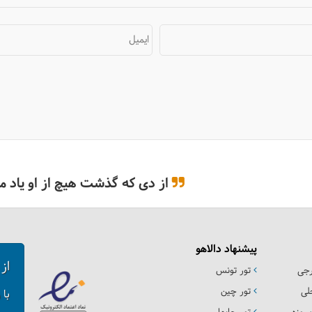
ایمیل
از دی که گذشت هیچ از او یاد مکُ
پیشنهاد دالاهو
از
رجی
تور تونس
لی
تور چین
با 