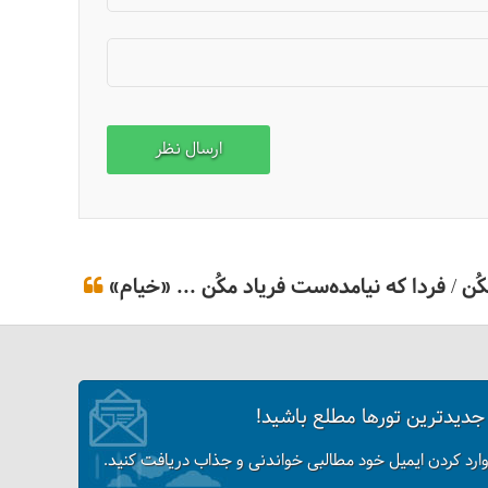
ن / فردا که نیامده‌ست فریاد مکُن ... «خیام»
 جدیدترین تورها مطلع باشید!
وارد کردن ایمیل خود مطالبی خواندنی و جذاب دریافت کنید.