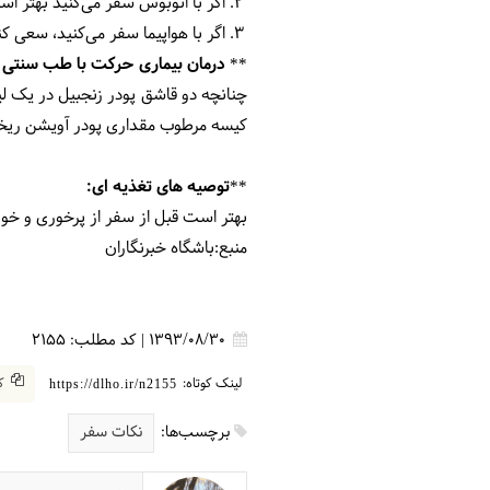
اگر با اتوبوس سفر می‌کنید بهتر 
اگر با هواپیما سفر می‌کنید، سعی 
** درمان بیماری حرکت با طب سنتی
چنانچه دو قاشق پودر زنجبیل در یک ل
کیسه مرطوب مقداری پودر آویشن ریخته 
**توصیه های تغذیه ای:
بهتر است قبل از سفر از پرخوری و خور
منبع:باشگاه خبرنگاران
1393/08/30
|
کد مطلب:
2155
لینک کوتاه:
کپ
https://dlho.ir/n2155
برچسب‌ها:
نکات سفر