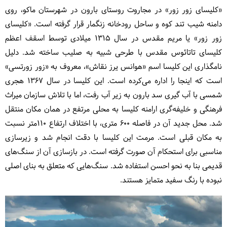
«کلیسای زور زور» در مجاروت روستای بارون در شهرستان ماکو، روی
دامنه شیب تند کوه و ساحل رودخانه زنگمار قرار گرفته است. «کلیسای
زور زور» یا مریم مقدس در سال ۱۳۱۵ میلادی توسط اسقف اعظم
کلیسای تاتائوس مقدس با طرحی شبیه به صلیب ساخته شد. دلیل
نامگذاری این کلیسا اسم «هوانس یرز نقاش»، معروف به «زور زورتسی»
است که اینجا را اداره می‌کرده است. این کلیسا در سال ۱۳۶۷ هجری
شمسی با آب گیری سد بارون به زیر آب رفت، اما با تلاش سازمان میراث
فرهنگی و خلیفه‌گری ارامنه کلیسا به محلی مرتفع در همان مکان منتقل
شد. محل جدید آن در فاصله ۶۰۰ متری، با اختلاف ارتفاع ۱۱۰متر نسبت
به مکان قبلی است. مرمت این کلیسا با دقت انجام شد و زیرسازی
مناسبی برای استحکام آن صورت گرفته است. در بازسازی آن از سنگ‌های
قدیمی بنا به نحو احسن استفاده شد. سنگ‌هایی که متعلق به بنای اصلی
نبوده با رنگ سفید متمایز هستند.