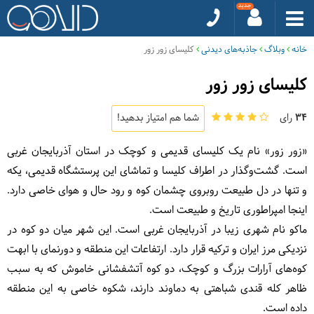
خانه
وبلاگ
جاذبه‌های دیدنی
کلیسای زور زور
کلیسای زور زور
34
رای
شما هم امتیاز بدهید!
«زور زور» نام یک کلیسای قدیمی و کوچک در استان آذربایجان غربی
است. گشت‌و‌گذار در اطراف کلیسا و تماشای این پرستشگاه قدیمی، یکه
و تنها در دل طبیعت روبروی چشمان کوه‌ و رود حال و هوای خاصی دارد.
اینجا امپراطوری تاریخ و طبیعت است.
ماکو نام شهری زیبا در آذربایجان غربی است. این شهر میان دو کوه در
نزدیکی مرز ایران و ترکیه قرار دارد. ارتفاعات این منطقه و دورنمای با ابهت
کوه‌های آرارات بزرگ و کوچک، دو کوه آتشفشانی خاموش که به سبب
ظاهر کله قندی شباهتی به دماوند دارند، شکوه خاصی به این منطقه
داده است.