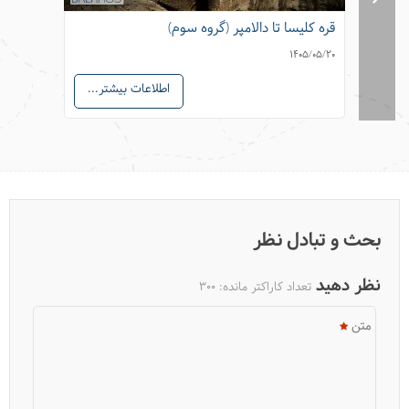
قره کلیسا تا دالامپر (گروه سوم)
قره کلی
05/05/20
1405/05/20
اطلاعات بیشتر...
بحث و تبادل نظر
نظر دهید
تعداد کاراکتر مانده:
300
متن