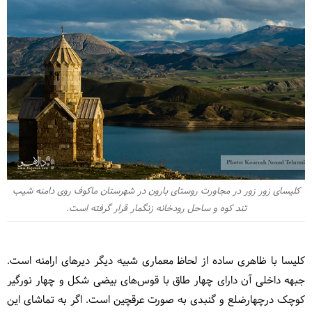
کلیسای زور زور در مجاورت روستای بارون در شهرستان ماکوف روی دامنه شیب
تند کوه و ساحل رودخانه زنگمار قرار گرفته است.
کلیسا با ظاهری ساده از لحاظ معماری شبیه دیگر دیرهای ارامنه است.
جبهه داخلی آن دارای چهار طاق با قوس‌های بیضی شکل و چهار نورگیر
کوچک درچهارضلع و گنبدی به صورت عرقچین است. اگر به تماشای این