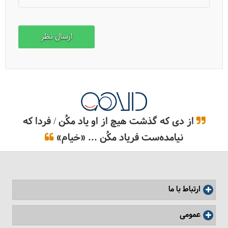
از دی که گذشت هیچ از او یاد مکُن / فردا که
نیامده‌ست فریاد مکُن ... «خیام»
ارتباط با ما
عمومی