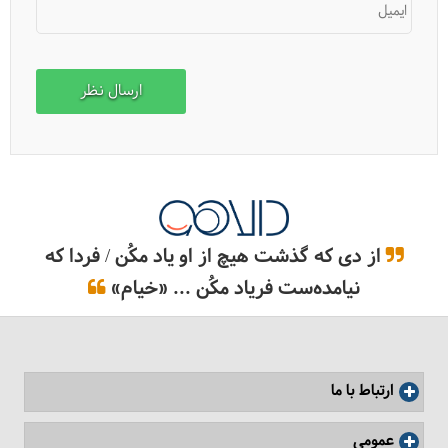
ایمیل
از دی که گذشت هیچ از او یاد مکُن / فردا که
نیامده‌ست فریاد مکُن ... «خیام»
ارتباط با ما
عمومی