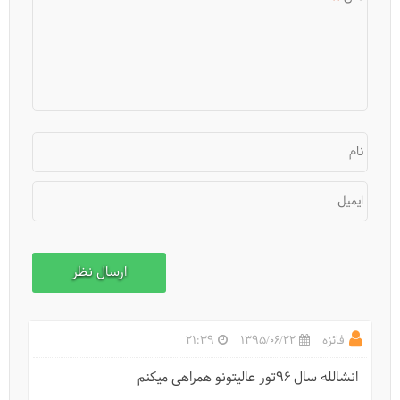
نام
ایمیل
فائزه
1395/06/22
21:39
انشالله سال 96تور عالیتونو همراهی میکنم