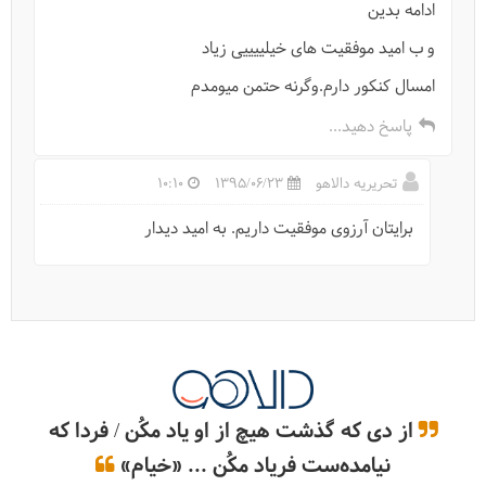
ادامه بدین
و ب امید موفقیت های خیلییییی زیاد
امسال کنکور دارم.وگرنه حتمن میومدم
پاسخ دهید...
تحریریه دالاهو
1395/06/23
10:10
برایتان آرزوی موفقیت داریم. به امید دیدار
از دی که گذشت هیچ از او یاد مکُن / فردا که
نیامده‌ست فریاد مکُن ... «خیام»