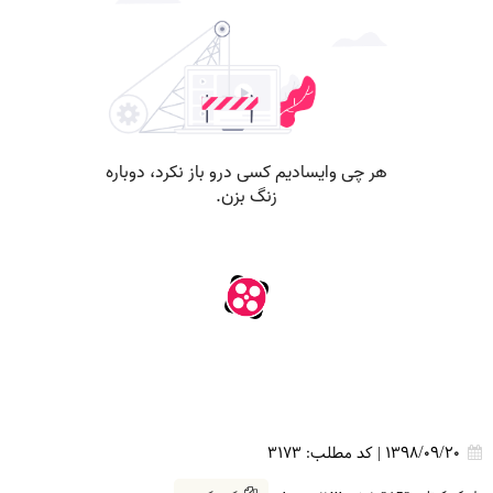
1398/09/20
|
کد مطلب:
3173