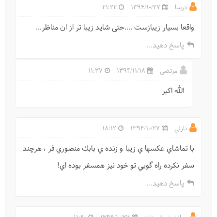
درسا
1394/10/27
21:22
واقعا بسيار زيبازست ....حتى شايد زيبا تر از ان مناظر...
پاسخ دهید...
مرتضی
1394/11/18
11:37
الله اکبر
نازلي
1394/10/27
18:12
با تماشاي عكسها ي زيبا و زنده ي بابك منصوري فر ، هرچند
سفر نكرده راه گويي تو خود نيز همسفر بوده اي!
پاسخ دهید...