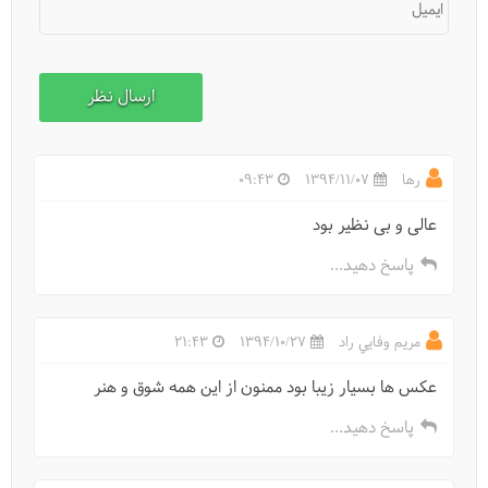
ایمیل
رها
1394/11/07
09:43
عالی و بی نظیر بود
پاسخ دهید...
مريم وفايي راد
1394/10/27
21:43
عكس ها بسيار زيبا بود ممنون از اين همه شوق و هنر
پاسخ دهید...