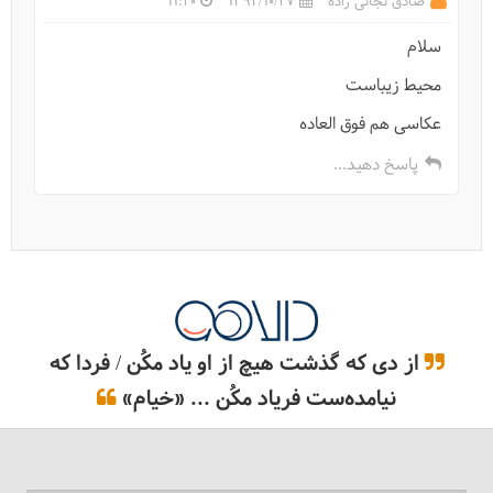
صادق نجاتی زاده
1394/10/27
11:40
سلام
محیط زیباست
عکاسی هم فوق العاده
پاسخ دهید...
از دی که گذشت هیچ از او یاد مکُن / فردا که
نیامده‌ست فریاد مکُن ... «خیام»