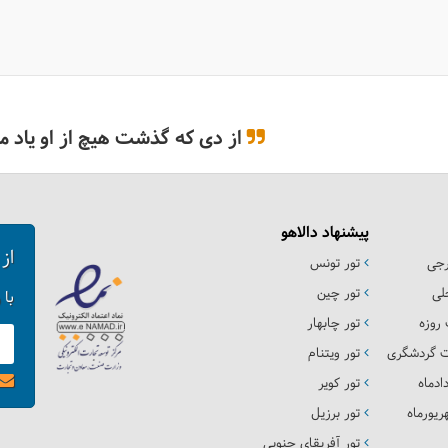
از دی که گذشت هیچ از او یاد مکُ
پیشنهاد دالاهو
از
رجی
تور تونس
لی
تور چین
با 
روزه
تور چابهار
ت گردشگری
تور ویتنام
ادماه
تور کویر
یورماه
تور برزیل
تور آفریقای جنوبی