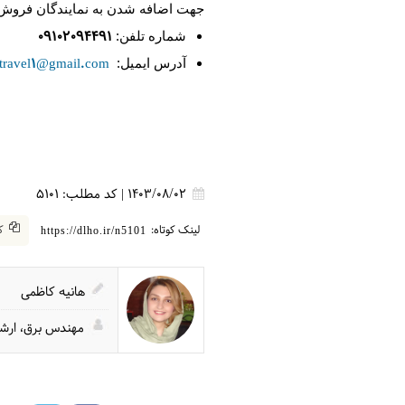
جهت اضافه شدن به نمایندگان فروش ت
09102094491
شماره تلفن:
travel1@gmail.com
آدرس ایمیل:
1403/08/02
|
کد مطلب:
5101
لینک کوتاه:
کپ
https://dlho.ir/n5101
هانیه کاظمی
مهندس برق، ارشد