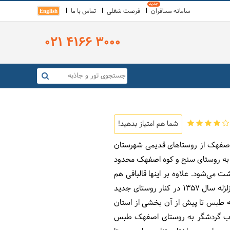
سامانه مسافران
فرصت شغلی
تماس با ما
English
021 4166 3000
شما هم امتیاز بدهید!
اصفهک
از روستاهای قدیمی شهرستان
ی به روستای سنج و کوه اصفهک محدود
 می‌شود. علاوه بر اینها قالبافی هم
وجود روستای تخریب شده توسط زلزله سال 1357 در کنار روستای جدید
الب است بدانید که طبس تا پیش از آن بخشی از استان
جذب گردشگر به
روستای اصفهک طبس