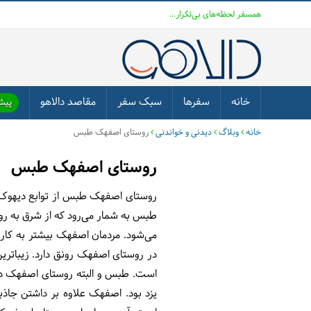
همسفر لحظه‌های بی‌تکرار...
خانه
سفرها
سبک سفر
مقاصد دالاهو
پیشن
خانه
وبلاگ
دیدنی و خواندنی
روستای اصفهک طبس
روستای اصفهک طبس
روستای اصفهک طبس
از توابع دیهوک است 
طبس به شمار می‌رود که
از شرق به ر
می‌شود.
مردمان اصفهک بیشتر به کار د
در روستای اصفهک رونق دارد. زیباتر
یزد بود. اصفهک علاوه بر داشتن جاذب