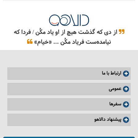
از دی که گذشت هیچ از او یاد مکُن / فردا که
نیامده‌ست فریاد مکُن ... «خیام»
ارتباط با ما
عمومی
سفرها
پیشنهاد دالاهو