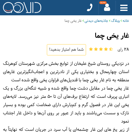
خانه
وبلاگ
جاذبه‌های دیدنی
غار یخی چما
غار یخی چما
28
رای
شما هم امتیاز بدهید!
در نزدیکی روستای شیخ علیخان از توابع بخش مرکزی شهرستان کوهرنگ
استان چهارمحال و بختیاری یکی از نادرترین و اعجاب‌انگیزترین غارهای
منطقه به نام غار یخی چما با قندیل‌های فراوان یخی واقع شده است
غار یخی چما در مقابل دشت چما واقع شده و شبیه تنگه‌ای بزرگ و یک
انباری پربرف است که ارتفاع برف‌های آن تا ۵۰ متر نیز می‌رسد. لایه‌های
یخی این غار در فصول گرم و کم‌بارش دارای ضخامت کمی بوده و بسیار
نازک و سست می‌باشند و باید از عبور بر روی آن‌ها و داخل غار اجتناب
نمود
از زیر یخ های این غار چشمه‌ای یا آب سرد در جریان است که نهایتاً به