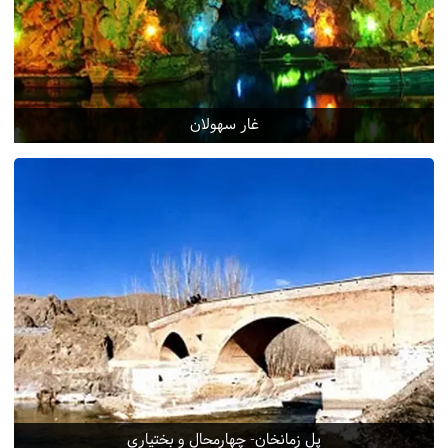
غار سهولان
پل زمانخان- چهارمحال و بختیاری