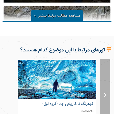
مشاهده مطالب مرتبط
بیشتر
تورهای مرتبط با این موضوع کدام هستند؟
غار بورنیک در روستای زیبای هرانده
کوهرنگ تا غاریخی چما (گروه اول)
کوهرنگ
05/05/20
1405/05/20