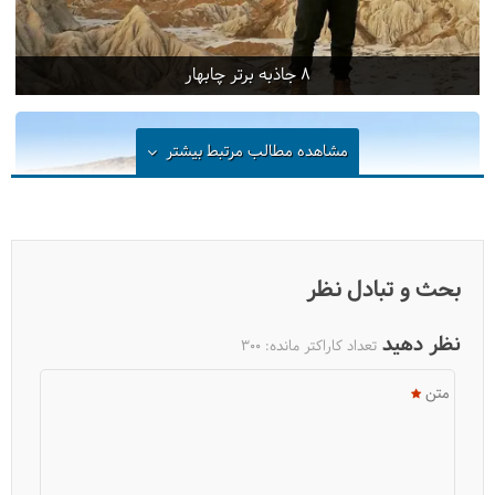
8 جاذبه برتر چابهار
مشاهده مطالب مرتبط
بیشتر
بحث و تبادل نظر
نظر دهید
تعداد کاراکتر مانده:
300
متن
چابهار، ساتراپی چهاردهم هخامنشی