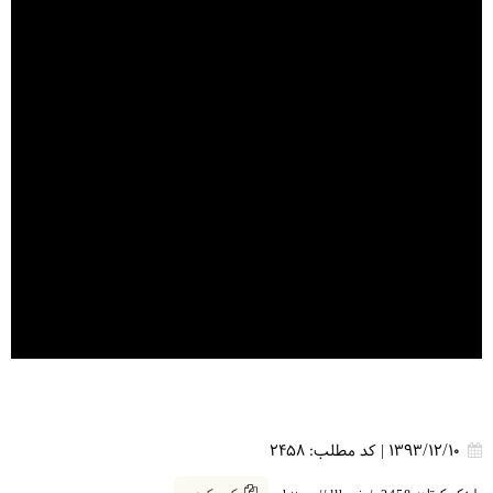
1393/12/10
|
کد مطلب:
2458