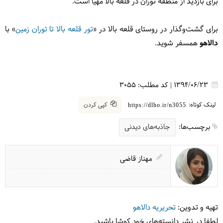
برای بازدید از منطقه توران در قلعه بالا مهیا است.
برای گشت‌و‌گذار در روستای قلعه بالا در «
تور قلعه بالا تا توران زمین
» با
دالاهو
همسفر شوید.
1394/06/23
|
کد مطلب:
3055
لینک کوتاه:
کپی کردن
https://dlho.ir/n3055
برچسب‌ها:
جاذبه‌های دیدنی
مهناز قاضی
تهیه و تدوین:
تحریریه دالاهو
لطفا در نشر دانسته‌های خود کوشا باشید.