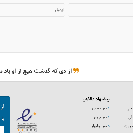
ایمیل
از دی که گذشت هیچ از او یاد مکُ
پیشنهاد دالاهو
از
رجی
تور تونس
لی
تور چین
با 
روزه
تور چابهار