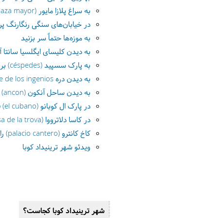
به سراغ پلازا مایور (plaza mayor) بروید
در خیابان‌های سنگی رنگارنگ پر
به موزه‌ها حتماً سر بزنید
به دیدن کلیسای ایگلسیا سانتا آنا (iglesia santa ana) 
به پارک سسپید (céspedes) بروید
به دیدن دره valle de los ingenios بروید
به دیدن ساحل آنکون (ancon) بروید
در پارک ال کوبانو (el cubano) قدم بزنید
در کاسا دلاترووا (casa de la trova) در موسیقی غرق شوید
کاخ کانترو (palacio cantero) را ببینید
ویدئو شهر ترینیداد کوبا
شهر ترینیداد کوبا کجاست؟