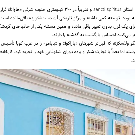
شهر ترینیداد در ساحل جنوبی کوبا در استان sancti spíritus و تقریباً در 
بوده، توسعه کمی داشته و مرکز تاریخی آن دست‌نخورده باقی‌مانده است
رای یک قرن بدون تغییر باقی ‌مانده و همین مسئله یکی از جاذبه‌های گردش
فر می‌کنند احساس بازگشت به گذشته را دارند.
15 توسط «فاتح دیگو ولاسکز»، که قبل‌تر شهرهای «باراکوآ» و «بایامو» را در غرب کوب
د.