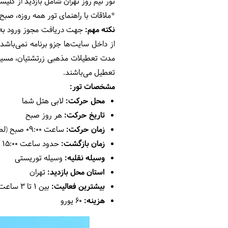
تور نیم روز تهران شامل بازدید از کل
*ملاقات با راهنمای تور همه روزه، صبح‌
نکته مهم:
جهت دریافت مجوز ورود به 
از داخل سایت‌ها جزو برنامه نمی‌باشد.
مدت تعطیلات مذهبی زرتشتیان، مسیحی
تعطیل می‌باشند.
مشخصات تور:
محل حرکت:
لابی هتل شما
تاریخ حرکت:
هر روز صبح
زمان حرکت:
ساعت 09:00 صبح (لطفا 15 دقیقه قبل از حرکت در محل قرار حضور داشته باشید)
زمان بازگشت:
حدود ساعت 15:00
وسیله نقلیه:
وسیله توریستی
استان محل بازدید:
تهران
بیشترین فعالیت:
بین 1 تا 3 ساعت پیاده‌روی
هزینه:
60 یورو