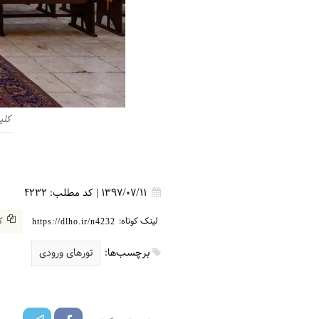
کلی
1397/07/11
|
کد مطلب:
4232
لینک کوتاه:
کپ
https://dlho.ir/n4232
برچسب‌ها:
تورهای ورودی