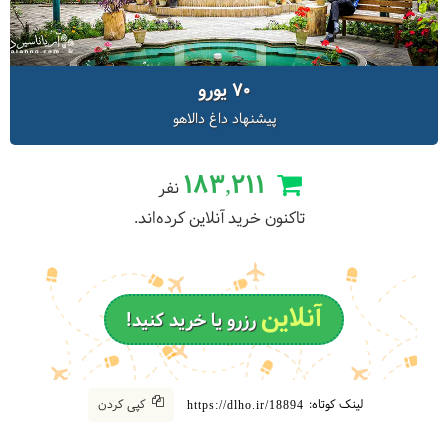
70 یورو
پیشنهاد داغ دالاهو
183,211
نفر
تاکنون خرید آنلاین کرده‌اند.
آنلاین
رزرو یا خرید کنید!
لینک کوتاه:
کپی کردن
https://dlho.ir/18894