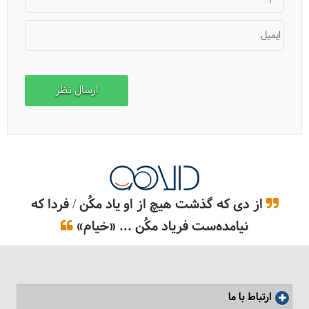
ایمیل
از دی که گذشت هیچ از او یاد مکُن / فردا که
نیامده‌ست فریاد مکُن ... «خیام»
ارتباط با ما