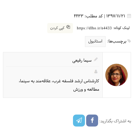
1397/11/21
|
کد مطلب:
4433
لینک کوتاه:
کپی کردن
https://dlho.ir/n4433
برچسب‌ها:
استانبول
سیما رفیعی
کارشناس ارشد فلسفه غرب، علاقه‌مند به سینما،
مطالعه و ورزش
به اشتراک بگذارید: