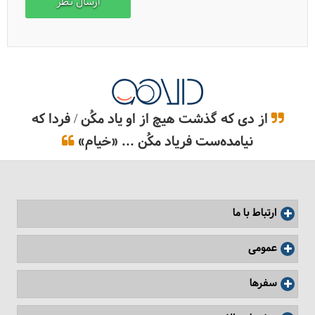
از دی که گذشت هیچ از او یاد مکُن / فردا که
نیامده‌ست فریاد مکُن ... «خیام»
ارتباط با ما
عمومی
سفرها