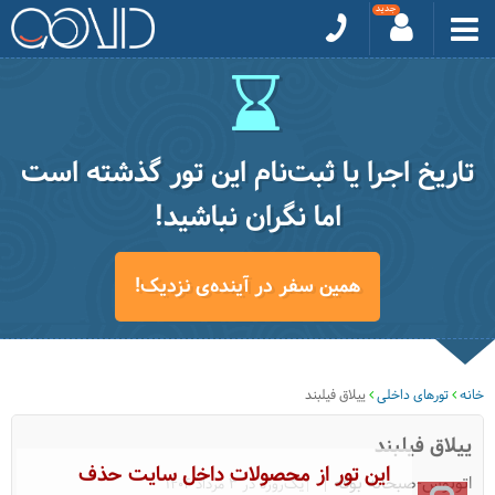
تاریخ اجرا یا ثبت‌نام این تور گذشته است
اما نگران نباشید!
همین سفر در آینده‌ی نزدیک!
خانه
تورهای داخلی
ییلاق فیلبند
ییلاق فیلبند
این تور از محصولات داخل سایت حذف
اتوبوس-صبحانه بوفه
|یک‌روزه در 3 مرداد 1404