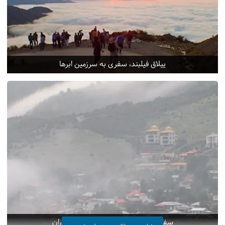
ییلاق فیلبند، سفری به سرزمین ابرها
سفر به فیلبند٬ مرتفع‌ترین ییلاق مازندران