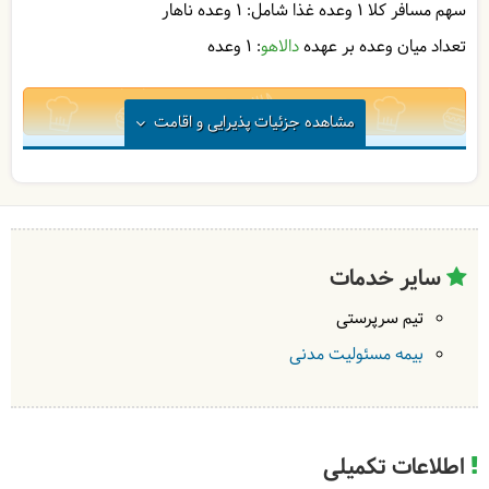
سهم مسافر کلا 1 وعده غذا شامل:
1 وعده ناهار
تعداد میان وعده بر عهده
دالاهو
: 1 وعده
1
مشاهده
جزئیات پذیرایی و اقامت
در
رستوران
| به عهده
دالاهو
در
طبیعت
| به عهده
گردشگر
سایر خدمات
تیم سرپرستی
بیمه مسئولیت مدنی
اطلاعات تکمیلی