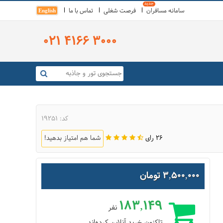
سامانه مسافران
فرصت شغلی
تماس با ما
English
021 4166 3000
کد: 19251
26 رای
شما هم امتیاز بدهید!
3,500,000 تومان
183,149
نفر
تاکنون خرید آنلاین کرده‌اند.