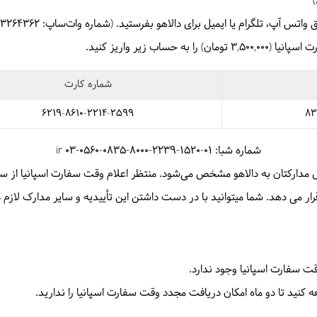
 تلگرام یا ایمیل برای دالاهو بفرستید. (شماره وات‌ساپ: 09033264362 / ایمیل:
 اسپانیا (
3,500,000
تومان
) را به حساب زیر واریز کنید.
شماره کارت
6219-8610-2214-2599
83
شماره شبا: ir 03-0560-0835-8000-2239-1520-01
 مدارکتان به دالاهو مشخص می‌شود.
منتظر اعلام وقت سفارت اسپانیا از سو
ک لازم در موعد مقرر به سفارت مراجعه کنید.
ت سفارت اسپانیا وجود ندارد.
 کنید تا دو ماه امکان دریافت مجدد وقت سفارت اسپانیا را ندارید.