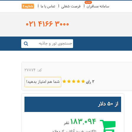
سامانه مسافران
فرصت شغلی
تماس با ما
English
021 4166 3000
کد: 27874
2 رای
شما هم امتیاز بدهید!
از 50 دلار
183,094
نفر
تاکنون خرید آنلاین کرده‌اند.