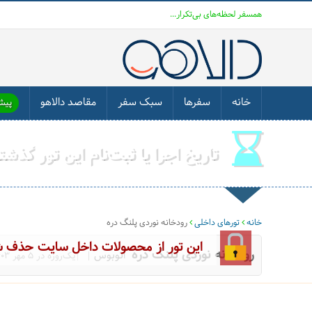
همسفر لحظه‌های بی‌تکرار...
خانه
سفرها
سبک سفر
مقاصد دالاهو
پیشن
تاریخ اجرا یا ثبت‌نام این تور گذش
خانه
تورهای داخلی
رودخانه نوردی پلنگ دره
این تور از محصولات داخل سایت حذف 
رودخانه نوردی پلنگ دره
اتوبوس
|یک‌روزه در 5 مهر 1403