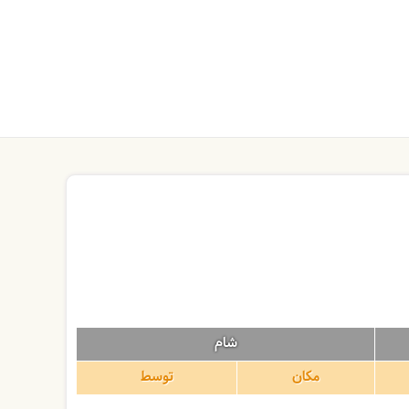
شام
مکان
توسط