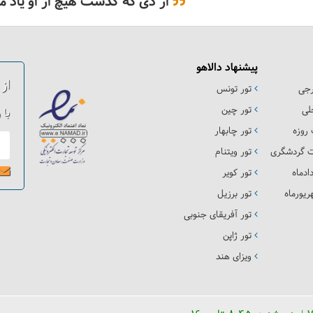
از دی که گذشت هیچ از او یاد مکُ
پیشنهاد دالاهو
از
رجی
تور تونس
لی
تور چین
با 
روزه
تور چابهار
ت گردشگری
تور ویتنام
ادماه
تور کویر
یورماه
تور برزیل
تور آفریقای جنوبی
تور ژاپن
ویزای هند