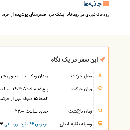
جاذبه‌ها
رودخانه‌نوردی در رودخانه پلنگ دره، صخره‌های پوشیده از خزه،
این سفر در یک نگاه
محل حرکت
میدان ونک، جنب چرم مشه
زمان حرکت
پنج‌شنبه
1403/07/05
- ساع
(لطفا 15 دقیقه قبل از حرکت در محل حضور داشته باشید)
زمان بازگشت
حدود ساعت
23:00
وسیله نقلیه اصلی
اتوبوس ۴۴ نفره توریستی
44 صندلی