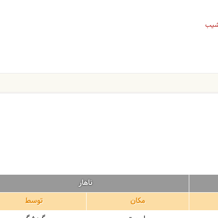
ناهار
مکان
توسط