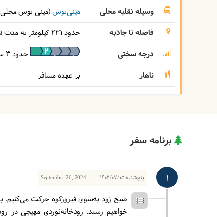
وسیله نقلیه محلی
مینی‌بوس
(مینی بوس محلی)
فاصله تا جاذبه
حدود 231 کیلومتر به مدت 5 ساعت (در ماشین و در شرایط عادی جاده)
درجه سختی
حدود 3 ساعت رودخانه‌پیمایی (مسیر بدون شیب)
ناهار
بر عهده مسافر
برنامه سفر
1
پنج‌شنبه
1403/07/05
|
September 26, 2024
صبح زود به‌سوی فیروزکوه حرکت می‌کنیم. پس
خواهیم رسید. رودخانه‌نوردی مهیجی در ر