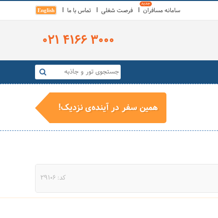
سامانه مسافران
فرصت شغلی
تماس با ما
English
021 4166 3000
همین سفر در آینده‌ی نزدیک!
کد: 29106