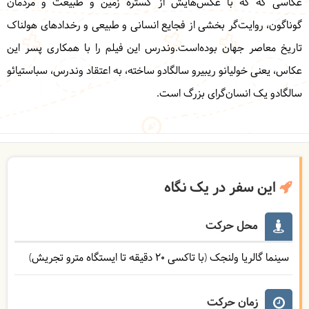
عکاسی که که با عکس‌هایش از گسترهٔ زمین و طبیعت و مردمان
گوناگون، روایت‌گر بخشی از فجایع انسانی و طبیعی و رخدادهای هولناک
تاریخ معاصر جهان بوده‌است.وندرس این فیلم را با همکاری پسر این
عکاس، یعنی خولیانو ریبیرو سالگادو ساخته، به اعتقاد وندرس، سباستیائو
سالگادو یک انسان‌گرای بزرگ است.
این سفر در یک نگاه
محل حرکت
سینما گالریا ولنجک (با تاکسی 20 دقیقه تا ایستگاه مترو تجریش)
زمان حرکت