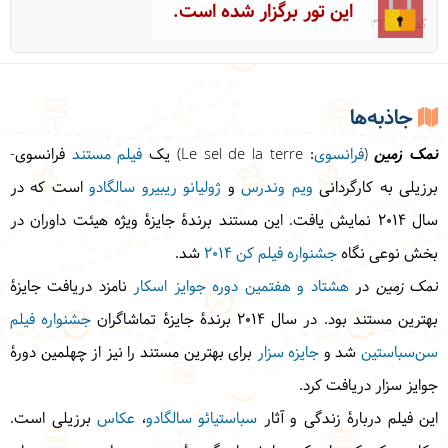
این تور برگزار شده است.
کد: 31727
جاذبه‌ها
نمک زمین
(
فرانسوی
:
Le sel de la terre
فیلم مستند
فرانسوی-
برزیلی به کارگردانی
ویم وندرس
و
ژولیانو ریبیرو سالگادو
است که در
سال ۲۰۱۴ نمایش یافت. این مستند برندهٔ جایزهٔ ویژه هیئت داوران در
بخش نوعی نگاه
جشنواره فیلم کن ۲۰۱۴
شد.
نمک زمین
در
هشتاد و هفتمین دوره جوایز اسکار
نامزد دریافت جایزهٔ
بهترین مستند بود. در سال ۲۰۱۴ برندهٔ جایزهٔ تماشاگران
جشنواره فیلم
سن‌سباستین
شد و
جایزه سزار
برای بهترین مستند را نیز از چهلمین دورهٔ
جوایز سزار دریافت کرد.
این فیلم دربارهٔ زندگی و آثار
سباستیائو سالگادو
،
عکاس
برزیلی است.