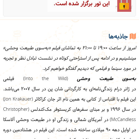
این تور برگزار شده است.
کد: 31823
جاذبه‌ها
امروز از ساعت 19:00 تا 21:00 به تماشای فیلم «به‌سوی طبیعت وحشی»
مینشینیم و در ادامه پس از استراحتی کوتاه در نشست تبادل نظر و تجربه
در مورد سینما و فیلمی که دیدیم گفتگو خواهیم کرد.
به‌سوی طبیعت وحشی
(Into the Wild) فیلمی
در
ژانر
درام
زندگی‌نامه‌ای
به کارگردانی
شان پن
در سال ۲۰۰۷ می‌باشد.
این فیلم با اقتباس از
کتابی
به همین نام اثر
جان کراکائر
(Jon Krakauer)
در سال ۱۹۹۶ و بر مبنای سفرهای
کریستوفر مک‌کندلس
(Christopher
McCandless) در آمریکای شمالی و زندگی او در طبیعت وحشی آلاسکا
در اوایل دهه ۹۰ میلادی ساخته شده است. این فیلم در
هشتادمین دوره