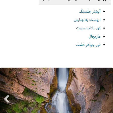
آبشار جلسنگ
اروست به چناربن
تور باداب سورت
مازیچال
تور جواهر دشت