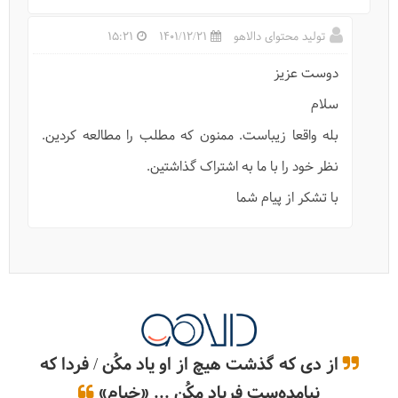
تولید محتوای دالاهو
1401/12/21
15:21
دوست عزیز
آبشار پیران (آبشار ریجاب) کجاست؟
سلام
بله واقعا زیباست. ممنون که مطلب را مطالعه کردین.
نظر خود را با ما به اشتراک گذاشتین.
با تشکر از پیام شما
از دی که گذشت هیچ از او یاد مکُن / فردا که
آبشار هریجان کجاست؟
نیامده‌ست فریاد مکُن ... «خیام»