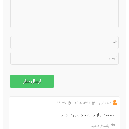
نام
ایمیل
آبشار شاهان‌دشت
ناشناس
1401/12/14
18:57
طبیعت مازندران حد و مرز ندارد
پاسخ دهید...