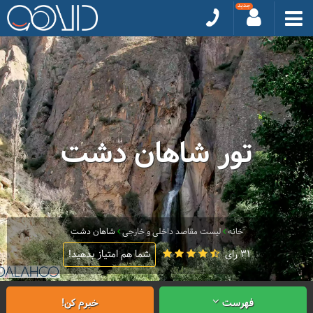
تور شاهان دشت
خانه
لیست مقاصد داخلی و خارجی
شاهان دشت
31 رای
شما هم امتیاز بدهید!
فهرست
خبرم کن!