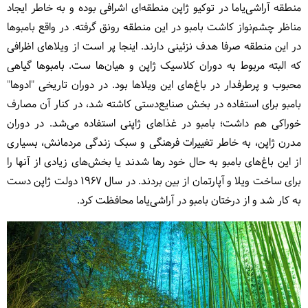
منطقه آراشی‌یاما در توکیو ژاپن منطقه‌ای اشرافی بوده و به خاطر ایجاد
مناظر چشم‌نواز کاشت بامبو در این منطقه رونق گرفته. در واقع بامبوها
در این منطقه صرفا هدف نزئینی دارند. اینجا پر است از ویلاهای اظرافی
که البته مربوط به دوران کلاسیک ژاپن و هیان‌ها ست. بامبوها گیاهی
محبوب و پرطرفدار در باغ‌های این ویلاها بود. در دوران تاریخی "ادوها"
بامبو برای استفاده در بخش صنایع‌دستی کاشته شد، در کنار آن مصارف
خوراکی هم داشت؛ بامبو در غذاهای ژاپنی استفاده می‌شد. در دوران
مدرن ژاپن، به خاطر تغییرات فرهنگی و سبک زندگی مردمانش، بسیاری
از این باغ‌های بامبو به حال خود رها شدند یا بخش‌های زیادی از آنها را
برای ساخت ویلا و آپارتمان از بین بردند. در سال 1967 دولت ژاپن دست
به کار شد و از درختان بامبو در آراشی‌یاما محافظت کرد.