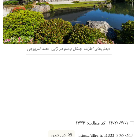
دیدنی‌های اطراف جنکل بامبو در ژاپن، معبد تنریوجی
1402/03/01
|
کد مطلب:
1333
لینک کوتاه:
کپی کردن
https://dlho.ir/n1333