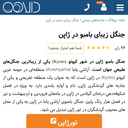
خانه
وبلاگ
جاذبه‌های دیدنی
جنگل زیبای بامبو در ژاپن
جنگل زیبای بامبو در ژاپن
26
رای
شما هم امتیاز بدهید!
جنگل بامبو ژاپن در شهر کیوتو (Kyoto) یکی از زیباترین جنگل‌های
طبیعی جهان است
. آراشی یاما (Arashiyama) منطقه‌ای در حومه غربی
کیوتو (Kyoto) در ژاپن است که به عنوان یک منطقه تفریحی و یکی از
جاذبه های گردشگری ژاپن، نام و آوازه بلندی دارد. به ویژه در فصل
شکوفه‌دهی درختان گیلاس در ژاپن در ماه‌های فروردین و اردیبهشت و نیز
در فصل هزار رنگ پاییز، جنگل بامبوی آراشی یاما در ژاپن به یکی از محل
های محبوب گردشگران در تور ژاپن تبدیل می شود.
تورژاپن