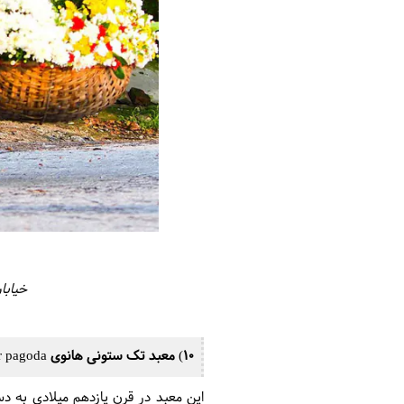
خیابا
10) معبد تک ستونی هانوی one pillar pagoda