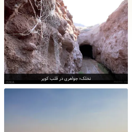
نخلک؛ جواهری در قلب کویر