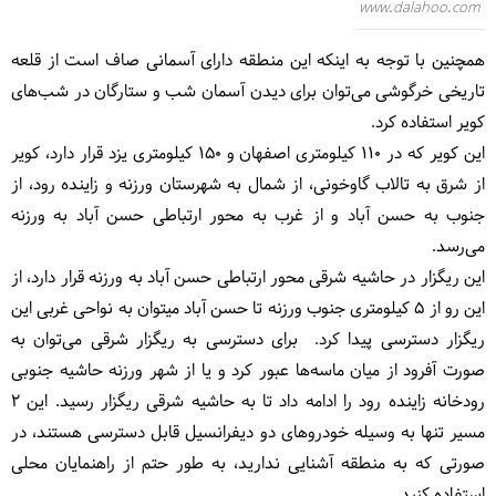
www.dalahoo.com
همچنین با توجه به اینکه این منطقه داراى آسمانى صاف است از قلعه
تاریخى خرگوشى می‌توان براى دیدن آسمان شب و ستارگان در شب‌هاى
کویر استفاده کرد.
این کویر که در 110 کیلومتری اصفهان و 150 کیلومتری یزد قرار دارد، کویر
از شرق به تالاب گاوخونی، از شمال به شهرستان ورزنه و زاینده رود، از
جنوب به حسن آباد و از غرب به محور ارتباطی حسن آباد به ورزنه
می‌رسد.
این ریگزار در حاشیه شرقی محور ارتباطی حسن آباد به ورزنه قرار دارد، از
این رو از 5 کیلومتری جنوب ورزنه تا حسن آباد میتوان به نواحی غربی این
ریگزار دسترسی پیدا کرد. برای دسترسی به ریگزار شرقی می‌توان به
صورت آفرود از میان ماسه‌ها عبور کرد و یا از شهر ورزنه حاشیه جنوبی
رودخانه زاینده رود را ادامه داد تا به حاشیه شرقی ریگزار رسید. این 2
مسیر تنها به وسیله خودروهای دو دیفرانسیل قابل دسترسی هستند، در
صورتی که به منطقه آشنایی ندارید، به طور حتم از راهنمایان محلی
استفاده کنید.