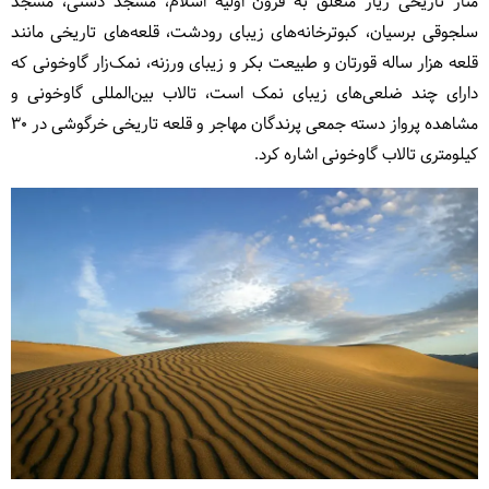
منار تاریخى زیار متعلق به قرون اولیه اسلام، مسجد دشتى، مسجد
سلجوقى برسیان، کبوترخانه‌هاى زیباى رودشت، قلعه‌های تاریخى مانند
قلعه هزار ساله قورتان و طبیعت بکر و زیباى ورزنه، نمک‌زار گاوخونى که
داراى چند ضلعی‌های زیباى نمک است، تالاب بین‌المللی گاوخونى و
مشاهده پرواز دسته جمعى پرندگان مهاجر و قلعه تاریخى خرگوشى در 30
کیلومترى تالاب گاوخونى اشاره کرد.