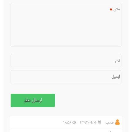
متن
نام
ایمیل
ف.ب
1392/01/06
10:56